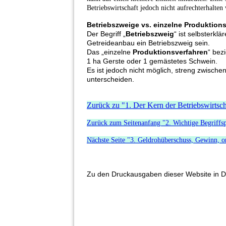
Betriebswirtschaft jedoch nicht aufrechterhalten
Betriebszweige vs. einzelne Produktion
Der Begriff „
Betriebszweig
“ ist selbsterkl
Getreideanbau ein Betriebszweig sein.
Das „einzelne
Produktionsverfahren
“ bez
1 ha Gerste oder 1 gemästetes Schwein.
Es ist jedoch nicht möglich, streng zwisch
unterscheiden.
Zurück zu "1
.
Der Kern der Betriebswirtsch
Zurück zum Seitenanfang "2. Wichtige Begriffs
Nächste Seite "3. Geldrohüberschuss, Gewinn, or
Zu den Druckausgaben dieser Website in Deu