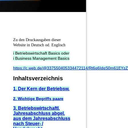
Zu den Druckausgaben dieser
Website in Deutsch od. Englisch
i Betriebswirtschaft Basics oder
i Business Management Basics
https://c.web.de/@337550405334472114/Rt6q6IdqS0m61EYzZ
Inhaltsverzeichnis
1. Der Kern der Betriebsw.
2. Wichtige Begriffs
paare
3. Betriebswirtschaftl.
Jahresabschluss abgel.
aus dem Jahresabschluss
nach Steuer- /