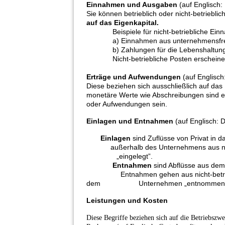
Einnahmen und Ausgaben
(auf Englisch:
Sie können betrieblich oder nicht-betriebl
auf das Eigenkapital.
Beispiele für nicht-betriebliche Einn
a) Einnahmen aus unternehmensfremd
b) Zahlungen für die Lebenshaltung d
Nicht-betriebliche Posten erscheinen n
Erträge und Aufwendungen
(auf Englisc
Diese beziehen sich ausschließlich auf da
monetäre Werte wie Abschreibungen sind 
oder Aufwendungen sein.
Einlagen und Entnahmen
(auf Englisch: 
Einlagen
sind Zuflüsse von Privat in 
außerhalb des Unternehmens aus nicht 
„eingelegt”.
Entnahmen
sind Abflüsse aus dem
Entnahmen gehen aus nicht-betriebli
dem Unternehmen „entnommen”. Es gibt 
Leistungen und Kosten
Diese Begriffe beziehen sich auf die Betriebszwe