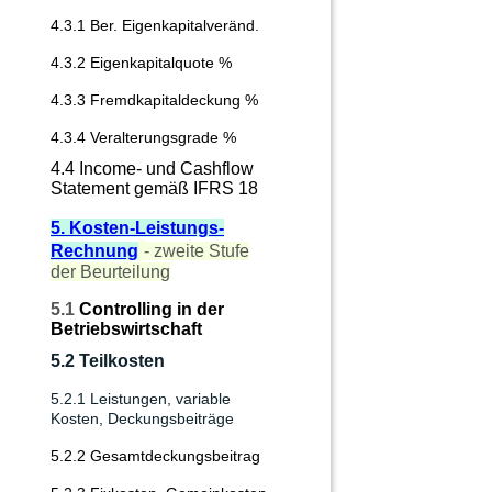
4.3.1 Ber. Eigenkapitalveränd.
4.3.2 Eigenkapitalquote %
4.3.3 Fremdkapitaldeckung %
4.3.4 Veralterungsgrade %
4.4 Income- und Cashflow
Statement gemäß IFRS 18
5. Kosten-Leistungs-
Rechnung
- zweite Stufe
der Beurteilung
5.1
Controlling in der
Betriebswirtschaft
5.2 Teilkosten
5.2.1 Leistungen, variable
Kosten,
Deckungsbeiträge
5.2.2 Gesamtdeckungsbeitrag