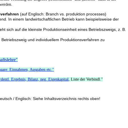
 werden.
sverfahren
(auf Englisch: Branch vs. produktion processes)
ärend. In einem landwirtschaftlichen Betrieb kann beispielsweise der
ieht sich auf die kleinste Produktionseinheit eines Betriebszweigs, z. B.
en Betriebszweig und individuellem Produktionsverfahren zu
aftslehre"
paare: Einnahmen, Ausgaben etc."
dentl. Ergebnis, Bilanz, neg. Eigenkapital
, Liste der Verbindl."
tsch / Englisch: Siehe Inhaltsverzeichnis rechts oben!