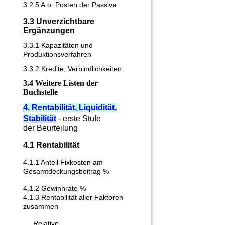
3.2.5 A.o. Posten der Passiva
3.3 Unverzichtbare
Ergänzungen
3.3.1 Kapazitäten und
Produktionsverfahren
3.3.2 Kredite, Verbindlichkeiten
3.4 Weitere Listen der
Buchstelle
4. Rentabilität, Liquidität,
Stabilität
- erste Stufe
der Beurteilung
4.1 Rentabilität
4.1.1 Anteil Fixkosten am
Gesamtdeckungsbeitrag %
4.1.2 Gewinnrate %
4.1.3 Rentabilität aller Faktoren
zusammen
Relative